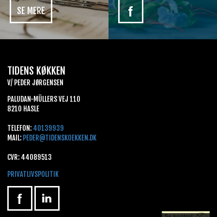
SE MERE
TIDENS KØKKEN
V/ PEDER JØRGENSEN
PALUDAN-MÜLLERS VEJ 110
8210 HASLE
TELEFON:
40139939
MAIL:
PEDER@TIDENSKOEKKEN.DK
CVR: 44089513
PRIVATLIVSPOLITIK