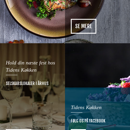
SE MERE
Hold din næste fest hos
Tidens Køkken
SELSKABSLOKALER I ÅRHUS
Tidens Køkken
FØLG OS PÅ FACEBOOK