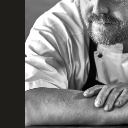
BARNEDÅB
TAKE AW
STUDENT
TAPAS
BISÆTTELSE
SMØRREB
RECEPTION
FORÅR
FROSTRET