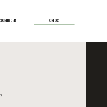
RKSOMHEDER
OM OS
BUILDING
OM OS
STORDNING
INSPIRATION
NALEFEST
KONTAKT OS
FØDEVARE ALLERGI
0