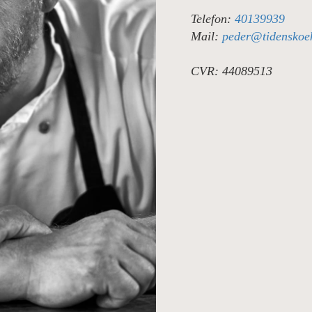
Telefon:
40139939
AY
Mail:
peder@tidenskoe
CVR: 44089513
RØD
TER