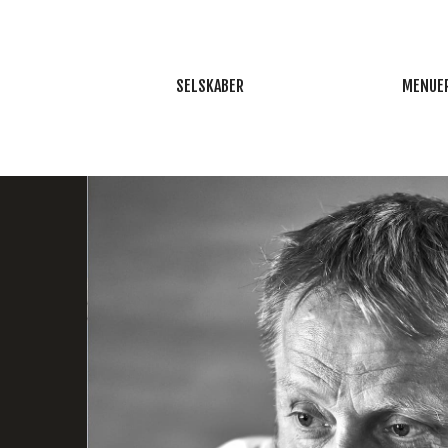
SELSKABER
MENUE
MAD UD AF HUSET ÅRHUS
SOMME
CATERING ÅRHUS
MORTENSA
TAPAS UD AF HUSET
EFTERÅ
SELSKABSLOKALER
VINTE
BRYLLUP
JULEFROK
KONFIRMATION
NYTÅR