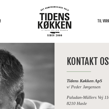
R
TIL VI
R
TEAM
KONTAKT OS
FTEN
FROKO
R
PERSO
Tidens Køkken ApS
R
v/ Peder Jørgensen
OST
Paludan-Müllers Vej 11
8210 Hasle