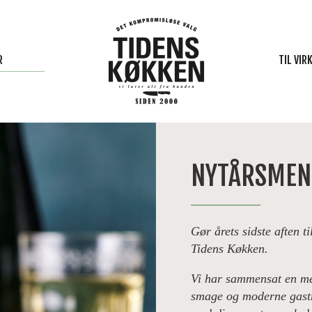
R
TIL VI
R
TEAM
NYTÅRSME
FTEN
FROKO
R
PERSO
Gør årets sidste aften t
R
Tidens Køkken.
OST
Vi har sammensat en me
smage og moderne gast