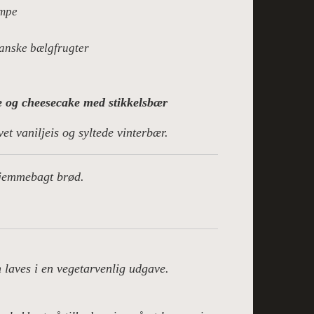
ampe
anske bælgfrugter
og cheesecake med stikkelsbær
t vaniljeis og syltede vinterbær.
jemmebagt brød.
laves i en vegetarvenlig udgave.