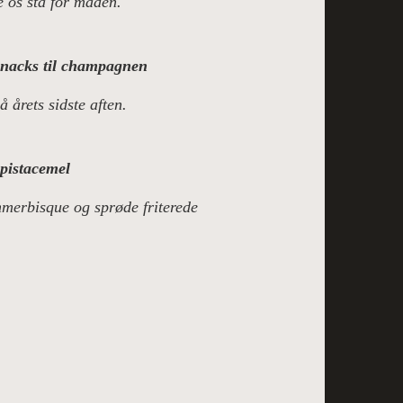
 os stå for maden.
snacks til champagnen
 årets sidste aften.
 pistacemel
mmerbisque og sprøde friterede