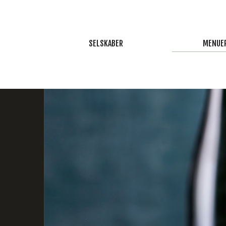
SELSKABER
MENUE
MAD UD AF HUSET ÅRHUS
SOMME
CATERING ÅRHUS
MORTENSA
TAPAS UD AF HUSET
EFTERÅ
SELSKABSLOKALER
VINTE
BRYLLUP
JULEFROK
KONFIRMATION
NYTÅR