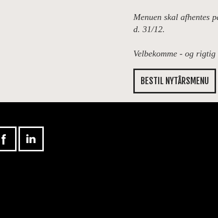
Menuen skal afhentes p
d. 31/12.
Velbekomme - og rigtig 
BESTIL NYTÅRSMENU