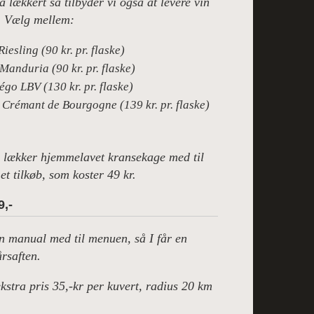
a lækkert så tilbyder vi også at levere vin
). Vælg mellem:
iesling (90 kr. pr. flaske)
Manduria (90 kr. pr. flaske)
go LBV (130 kr. pr. flaske)
Crémant de Bourgogne (139 kr. pr. flaske)
å lækker hjemmelavet kransekage med til
t tilkøb, som koster 49 kr.
9,-
en manual med til menuen, så I får en
årsaften.
kstra pris 35,-kr per kuvert, radius 20 km