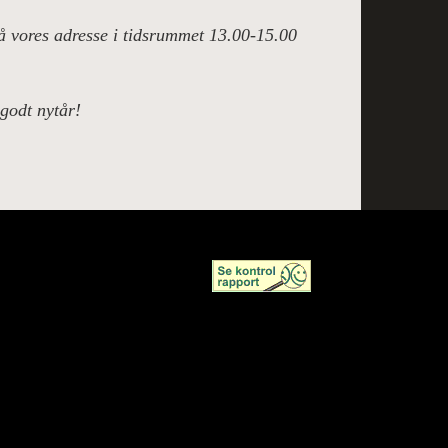
å vores adresse i tidsrummet 13.00-15.00
godt nytår!