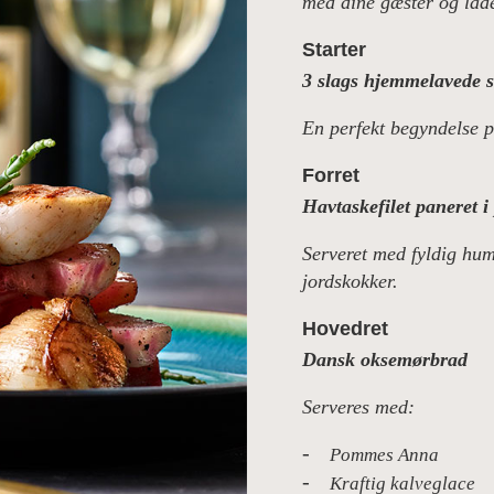
med dine gæster og lade
AY
Starter
3 slags hjemmelavede 
RØD
En perfekt begyndelse på
Forret
Havtaskefilet paneret i
TER
Serveret med fyldig hu
jordskokker.
Hovedret
Dansk oksemørbrad
Serveres med:
Pommes Anna
Kraftig kalveglace