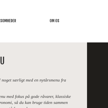
RKSOMHEDER
OM OS
BUILDING
OM OS
NU
STORDNING
INSPIRATION
NALEFEST
KONTAKT OS
il noget særligt med en nytårsmenu fra
FØDEVARE ALLERGI
nu med fokus på gode råvarer, klassiske
ronomi, så du kan bruge tiden sammen