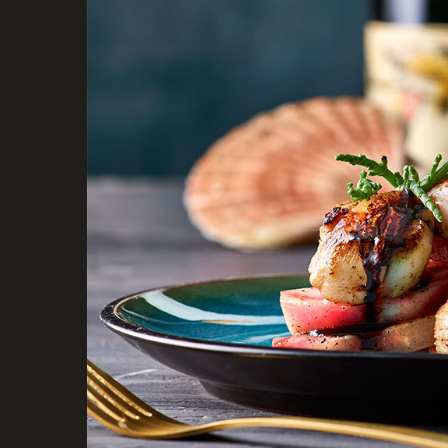
BARNEDÅB
TAKE AW
STUDENT
TAPAS
BISÆTTELSE
SMØRREB
RECEPTION
FORÅR
FROSTRET