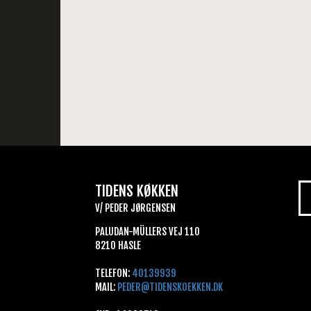
TIDENS KØKKEN
V/ PEDER JØRGENSEN
PALUDAN-MÜLLERS VEJ 110
8210 HASLE
TELEFON:
40139939
MAIL:
PEDER@TIDENSKOEKKEN.DK